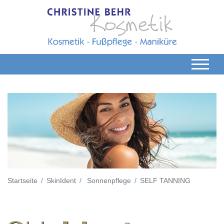
Startseite
SkinIdent
Sonnenpflege
SELF TANNING