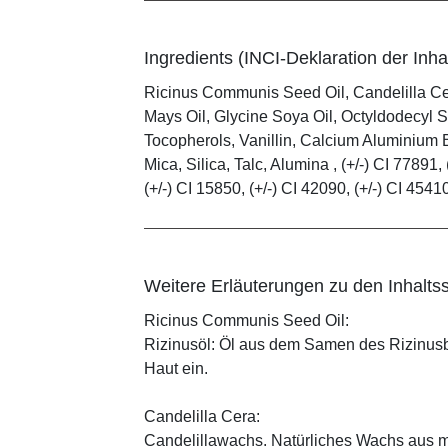
Ingredients (INCI-Deklaration der Inhal
Ricinus Communis Seed Oil, Candelilla C
Mays Oil, Glycine Soya Oil, Octyldodecyl S
Tocopherols, Vanillin, Calcium Aluminium B
Mica, Silica, Talc, Alumina , (+/-) CI 77891, 
(+/-) CI 15850, (+/-) CI 42090, (+/-) CI 4541
Weitere Erläuterungen zu den Inhaltss
Ricinus Communis Seed Oil:
Rizinusöl: Öl aus dem Samen des Rizinusbau
Haut ein.
Candelilla Cera:
Candelillawachs. Natürliches Wachs aus 