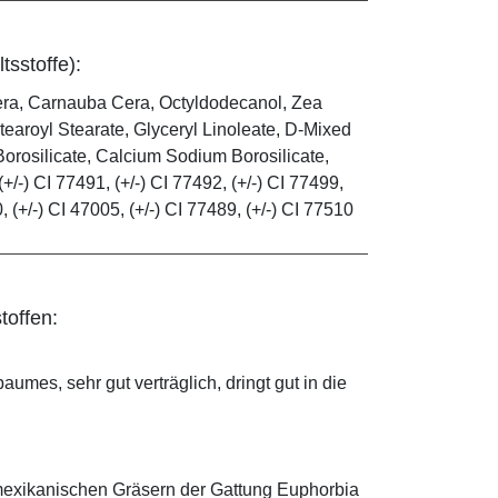
tsstoffe):
era, Carnauba Cera, Octyldodecanol, Zea
tearoyl Stearate, Glyceryl Linoleate, D-Mixed
orosilicate, Calcium Sodium Borosilicate,
(+/-) CI 77491, (+/-) CI 77492, (+/-) CI 77499,
0, (+/-) CI 47005, (+/-) CI 77489, (+/-) CI 77510
toffen:
mes, sehr gut verträglich, dringt gut in die
mexikanischen Gräsern der Gattung Euphorbia