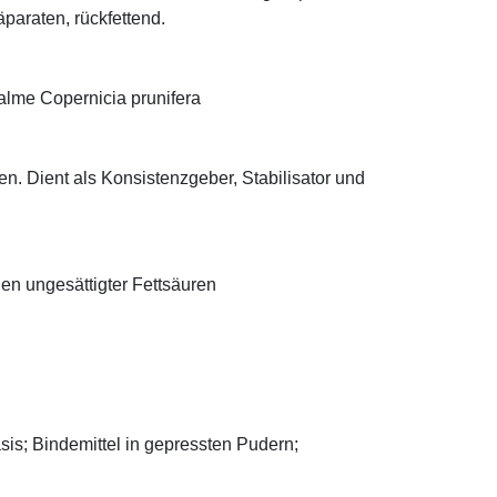
äparaten, rückfettend.
alme Copernicia prunifera
n. Dient als Konsistenzgeber, Stabilisator und
len ungesättigter Fettsäuren
asis; Bindemittel in gepressten Pudern;