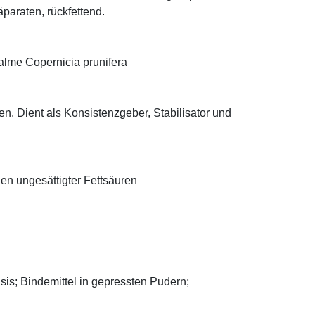
äparaten, rückfettend.
alme Copernicia prunifera
n. Dient als Konsistenzgeber, Stabilisator und
len ungesättigter Fettsäuren
asis; Bindemittel in gepressten Pudern;