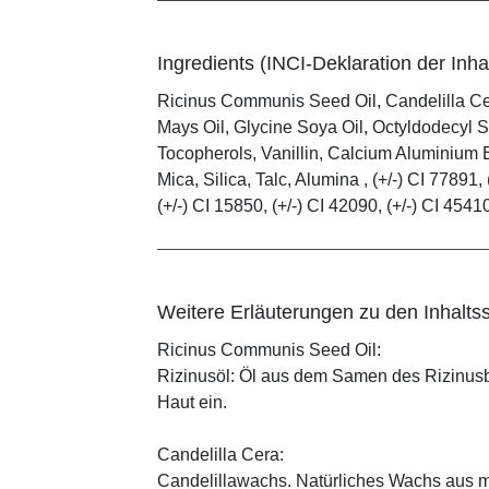
Ingredients (INCI-Deklaration der Inhal
Ricinus Communis Seed Oil, Candelilla C
Mays Oil, Glycine Soya Oil, Octyldodecyl S
Tocopherols, Vanillin, Calcium Aluminium B
Mica, Silica, Talc, Alumina , (+/-) CI 77891, 
(+/-) CI 15850, (+/-) CI 42090, (+/-) CI 4541
Weitere Erläuterungen zu den Inhaltss
Ricinus Communis Seed Oil:
Rizinusöl: Öl aus dem Samen des Rizinusbau
Haut ein.
Candelilla Cera:
Candelillawachs. Natürliches Wachs aus 