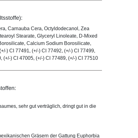
tsstoffe):
era, Carnauba Cera, Octyldodecanol, Zea
tearoyl Stearate, Glyceryl Linoleate, D-Mixed
orosilicate, Calcium Sodium Borosilicate,
(+/-) CI 77491, (+/-) CI 77492, (+/-) CI 77499,
0, (+/-) CI 47005, (+/-) CI 77489, (+/-) CI 77510
toffen:
mes, sehr gut verträglich, dringt gut in die
mexikanischen Gräsern der Gattung Euphorbia