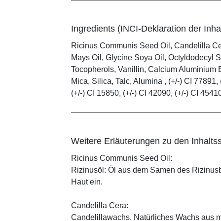
Ingredients (INCI-Deklaration der Inhal
Ricinus Communis Seed Oil, Candelilla C
Mays Oil, Glycine Soya Oil, Octyldodecyl S
Tocopherols, Vanillin, Calcium Aluminium B
Mica, Silica, Talc, Alumina , (+/-) CI 77891, 
(+/-) CI 15850, (+/-) CI 42090, (+/-) CI 4541
Weitere Erläuterungen zu den Inhaltss
Ricinus Communis Seed Oil:
Rizinusöl: Öl aus dem Samen des Rizinusbau
Haut ein.
Candelilla Cera:
Candelillawachs. Natürliches Wachs aus 