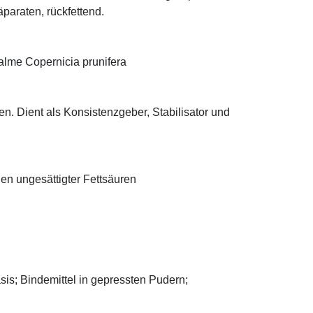
äparaten, rückfettend.
alme Copernicia prunifera
n. Dient als Konsistenzgeber, Stabilisator und
len ungesättigter Fettsäuren
asis; Bindemittel in gepressten Pudern;