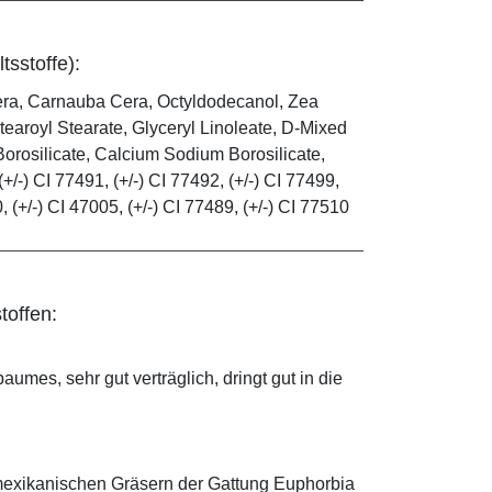
tsstoffe):
era, Carnauba Cera, Octyldodecanol, Zea
tearoyl Stearate, Glyceryl Linoleate, D-Mixed
orosilicate, Calcium Sodium Borosilicate,
(+/-) CI 77491, (+/-) CI 77492, (+/-) CI 77499,
0, (+/-) CI 47005, (+/-) CI 77489, (+/-) CI 77510
toffen:
mes, sehr gut verträglich, dringt gut in die
mexikanischen Gräsern der Gattung Euphorbia