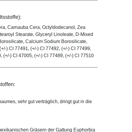
tsstoffe):
era, Carnauba Cera, Octyldodecanol, Zea
tearoyl Stearate, Glyceryl Linoleate, D-Mixed
orosilicate, Calcium Sodium Borosilicate,
(+/-) CI 77491, (+/-) CI 77492, (+/-) CI 77499,
0, (+/-) CI 47005, (+/-) CI 77489, (+/-) CI 77510
toffen:
mes, sehr gut verträglich, dringt gut in die
mexikanischen Gräsern der Gattung Euphorbia