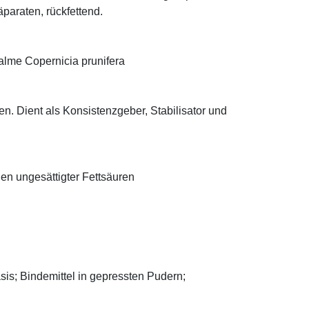
äparaten, rückfettend.
alme Copernicia prunifera
n. Dient als Konsistenzgeber, Stabilisator und
len ungesättigter Fettsäuren
asis; Bindemittel in gepressten Pudern;