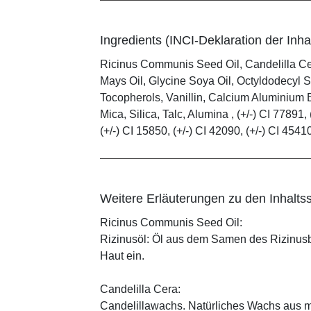
Ingredients (INCI-Deklaration der Inhal
Ricinus Communis Seed Oil, Candelilla C
Mays Oil, Glycine Soya Oil, Octyldodecyl S
Tocopherols, Vanillin, Calcium Aluminium B
Mica, Silica, Talc, Alumina , (+/-) CI 77891, 
(+/-) CI 15850, (+/-) CI 42090, (+/-) CI 4541
Weitere Erläuterungen zu den Inhaltss
Ricinus Communis Seed Oil:
Rizinusöl: Öl aus dem Samen des Rizinusbau
Haut ein.
Candelilla Cera:
Candelillawachs. Natürliches Wachs aus 