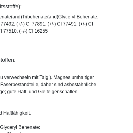
tsstoffe):
henate(and)Tribehenate(and)Glyceryl Behenate,
 77492, (+/-) CI 77891, (+/-) CI 77491, (+/-) CI
CI 77510, (+/-) CI 16255
toffen:
zu verwechseln mit Talg!). Magnesiumhaltiger
e Faserbestandteile, daher sind asbestähnliche
; gute Haft- und Gleiteigenschaften.
d Haftfähigkeit.
Glyceryl Behenate: