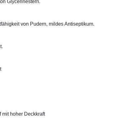
on Glycerinestern.
tfähigkeit von Pudern, mildes Antiseptikum.
t.
t
f mit hoher Deckkraft