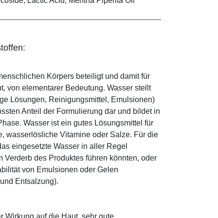
coside, Lactic Acid, Mentha Piperita Oil
toffen:
enschlichen Körpers beteiligt und damit für
ut, von elementarer Bedeutung. Wasser stellt
ige Lösungen, Reinigungsmittel, Emulsionen)
sten Anteil der Formulierung dar und bildet in
ase. Wasser ist ein gutes Lösungsmittel für
le, wasserlösliche Vitamine oder Salze. Für die
as eingesetzte Wasser in aller Regel
 Verderb des Produktes führen könnten, oder
abilität von Emulsionen oder Gelen
 und Entsalzung).
r Wirkung auf die Haut, sehr gute