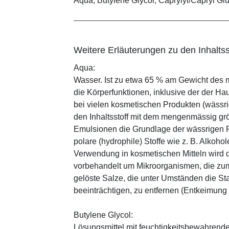
Aqua, Butylene Glycol, Caprylyl/Capryl Glu
Weitere Erläuterungen zu den Inhaltss
Aqua:
Wasser. Ist zu etwa 65 % am Gewicht des m
die Körperfunktionen, inklusive der der Ha
bei vielen kosmetischen Produkten (wässr
den Inhaltsstoff mit dem mengenmässig grös
Emulsionen die Grundlage der wässrigen Ph
polare (hydrophile) Stoffe wie z. B. Alkoho
Verwendung in kosmetischen Mitteln wird d
vorbehandelt um Mikroorganismen, die zum
gelöste Salze, die unter Umständen die St
beeinträchtigen, zu entfernen (Entkeimung
Butylene Glycol:
Lösungsmittel mit feuchtigkeitsbewahrende