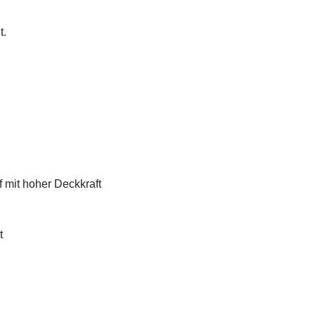
t.
f mit hoher Deckkraft
t