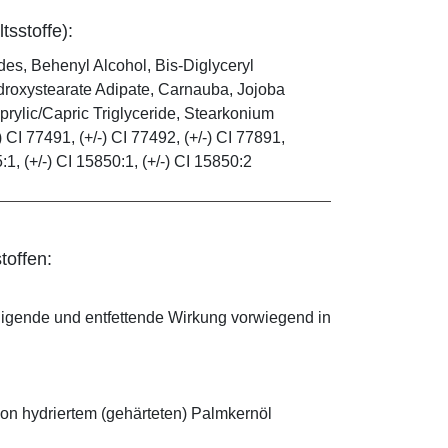
tsstoffe):
es, Behenyl Alcohol, Bis-Diglyceryl
droxystearate Adipate, Carnauba, Jojoba
rylic/Capric Triglyceride, Stearkonium
 CI 77491, (+/-) CI 77492, (+/-) CI 77891,
5:1, (+/-) CI 15850:1, (+/-) CI 15850:2
toffen:
nigende und entfettende Wirkung vorwiegend in
on hydriertem (gehärteten) Palmkernöl