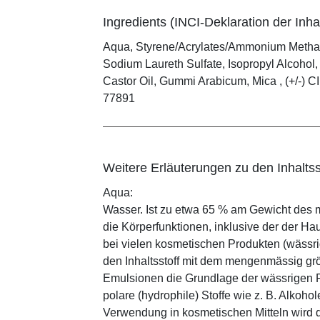
Ingredients (INCI-Deklaration der Inhal
Aqua, Styrene/Acrylates/Ammonium Methac
Sodium Laureth Sulfate, Isopropyl Alcoho
Castor Oil, Gummi Arabicum, Mica , (+/-) CI 
77891
Weitere Erläuterungen zu den Inhaltss
Aqua:
Wasser. Ist zu etwa 65 % am Gewicht des m
die Körperfunktionen, inklusive der der Ha
bei vielen kosmetischen Produkten (wässr
den Inhaltsstoff mit dem mengenmässig grös
Emulsionen die Grundlage der wässrigen Ph
polare (hydrophile) Stoffe wie z. B. Alkoho
Verwendung in kosmetischen Mitteln wird d