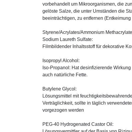
vorbehandelt um Mikroorganismen, die zum
gelöste Salze, die unter Umständen die St
beeinträchtigen, zu entfernen (Entkeimung
Styrene/Acrylates/Ammonium Methacrylate 
Sodium Laureth Sulfate:
Filmbildender Inhaltsstoff für dekorative K
Isopropyl Alcohol:
Iso-Propanol: Hat desinfizierende Wirkung
auch natürliche Fette.
Butylene Glycol:
Lösungsmittel mit feuchtigkeitsbewahrende
Verträglichkeit, sollte in täglich verwend
vorgezogen werden
PEG-40 Hydrogenated Castor Oil:
Lösungsvermittler auf der Basis von Rizinus