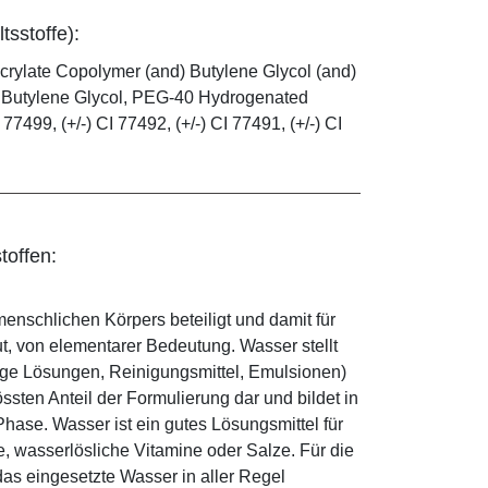
tsstoffe):
rylate Copolymer (and) Butylene Glycol (and)
l, Butylene Glycol, PEG-40 Hydrogenated
77499, (+/-) CI 77492, (+/-) CI 77491, (+/-) CI
toffen:
enschlichen Körpers beteiligt und damit für
ut, von elementarer Bedeutung. Wasser stellt
ige Lösungen, Reinigungsmittel, Emulsionen)
sten Anteil der Formulierung dar und bildet in
ase. Wasser ist ein gutes Lösungsmittel für
le, wasserlösliche Vitamine oder Salze. Für die
as eingesetzte Wasser in aller Regel