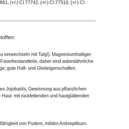
861, (+/-) CI 77742, (+/-) CI 77510, (+/-) CI
toffen:
zu verwechseln mit Talg!). Magnesiumhaltiger
e Faserbestandteile, daher sind asbestähnliche
; gute Haft- und Gleiteigenschaften.
es Jojobaöls, Gewinnung aus pflanzlichen
e Haut mit rückfettenden und hautglättenden
tfähigkeit von Pudern, mildes Antiseptikum.