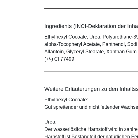
Ingredients (INCI-Deklaration der Inhal
Ethylhexyl Cocoate, Urea, Polyurethane-39
alpha-Tocopheryl Acetate, Panthenol, Sodiu
Allantoin, Glyceryl Stearate, Xanthan Gum , 
(+/-) CI 77499
Weitere Erläuterungen zu den Inhaltss
Ethylhexyl Cocoate:
Gut spreitender und nicht fettender Wachses
Urea:
Der wasserlösliche Harnstoff wird in zahlr
Harnstoff ist Bestandteil der natürlichen F