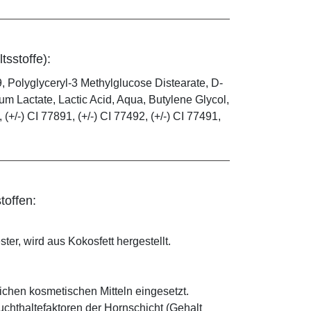
tsstoffe):
, Polyglyceryl-3 Methylglucose Distearate, D-
m Lactate, Lactic Acid, Aqua, Butylene Glycol,
(+/-) CI 77891, (+/-) CI 77492, (+/-) CI 77491,
toffen:
ter, wird aus Kokosfett hergestellt.
eichen kosmetischen Mitteln eingesetzt.
euchthaltefaktoren der Hornschicht (Gehalt