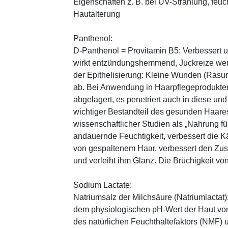
Eigenschaften z. B. bei UV-Strahlung, feuc
Hautalterung
Panthenol:
D-Panthenol = Provitamin B5: Verbessert 
wirkt entzündungshemmend, Juckreize wer
der Epithelisierung: Kleine Wunden (Rasu
ab. Bei Anwendung in Haarpflegeprodukten
abgelagert, es penetriert auch in diese und
wichtiger Bestandteil des gesunden Haares 
wissenschaftlicher Studien als „Nahrung fü
andauernde Feuchtigkeit, verbessert die K
von gespaltenem Haar, verbessert den Zus
und verleiht ihm Glanz. Die Brüchigkeit vo
Sodium Lactate:
Natriumsalz der Milchsäure (Natriumlactat)
dem physiologischen pH-Wert der Haut von 
des natürlichen Feuchthaltefaktors (NMF)