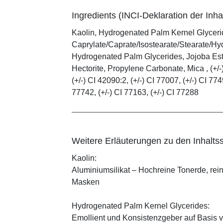
Ingredients (INCI-Deklaration der Inhal
Kaolin, Hydrogenated Palm Kernel Glycerid
Caprylate/Caprate/Isostearate/Stearate/Hy
Hydrogenated Palm Glycerides, Jojoba Este
Hectorite, Propylene Carbonate, Mica , (+/-)
(+/-) CI 42090:2, (+/-) CI 77007, (+/-) CI 774
77742, (+/-) CI 77163, (+/-) CI 77288
Weitere Erläuterungen zu den Inhaltss
Kaolin:
Aluminiumsilikat – Hochreine Tonerde, rei
Masken
Hydrogenated Palm Kernel Glycerides:
Emollient und Konsistenzgeber auf Basis v