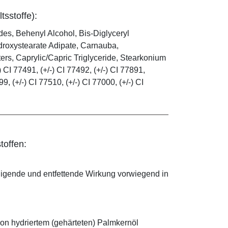
tsstoffe):
es, Behenyl Alcohol, Bis-Diglyceryl
droxystearate Adipate, Carnauba,
rs, Caprylic/Capric Triglyceride, Stearkonium
 CI 77491, (+/-) CI 77492, (+/-) CI 77891,
99, (+/-) CI 77510, (+/-) CI 77000, (+/-) CI
toffen:
nigende und entfettende Wirkung vorwiegend in
on hydriertem (gehärteten) Palmkernöl