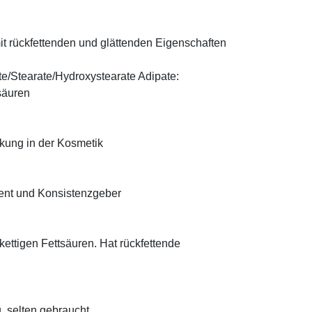
t rückfettenden und glättenden Eigenschaften
te/Stearate/Hydroxystearate Adipate:
säuren
rkung in der Kosmetik
ient und Konsistenzgeber
zkettigen Fettsäuren. Hat rückfettende
, selten gebraucht