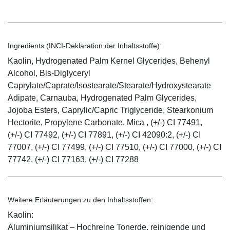
Ingredients (INCI-Deklaration der Inhaltsstoffe):
Kaolin, Hydrogenated Palm Kernel Glycerides, Behenyl
Alcohol, Bis-Diglyceryl
Caprylate/Caprate/Isostearate/Stearate/Hydroxystearate
Adipate, Carnauba, Hydrogenated Palm Glycerides,
Jojoba Esters, Caprylic/Capric Triglyceride, Stearkonium
Hectorite, Propylene Carbonate, Mica , (+/-) CI 77491,
(+/-) CI 77492, (+/-) CI 77891, (+/-) CI 42090:2, (+/-) CI
77007, (+/-) CI 77499, (+/-) CI 77510, (+/-) CI 77000, (+/-) CI
77742, (+/-) CI 77163, (+/-) CI 77288
Weitere Erläuterungen zu den Inhaltsstoffen:
Kaolin:
Aluminiumsilikat – Hochreine Tonerde, reinigende und