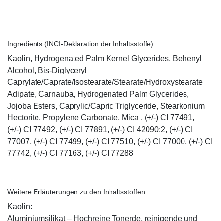
Ingredients (INCI-Deklaration der Inhaltsstoffe):
Kaolin, Hydrogenated Palm Kernel Glycerides, Behenyl
Alcohol, Bis-Diglyceryl
Caprylate/Caprate/Isostearate/Stearate/Hydroxystearate
Adipate, Carnauba, Hydrogenated Palm Glycerides,
Jojoba Esters, Caprylic/Capric Triglyceride, Stearkonium
Hectorite, Propylene Carbonate, Mica , (+/-) CI 77491,
(+/-) CI 77492, (+/-) CI 77891, (+/-) CI 42090:2, (+/-) CI
77007, (+/-) CI 77499, (+/-) CI 77510, (+/-) CI 77000, (+/-) CI
77742, (+/-) CI 77163, (+/-) CI 77288
Weitere Erläuterungen zu den Inhaltsstoffen:
Kaolin:
Aluminiumsilikat – Hochreine Tonerde, reinigende und