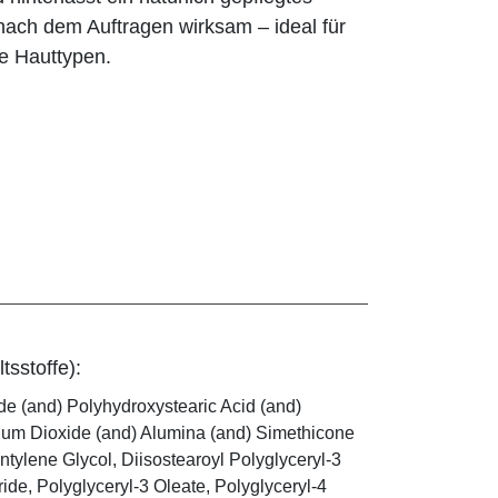
 nach dem Auftragen wirksam – ideal für
he Hauttypen.
tsstoffe):
ide (and) Polyhydroxystearic Acid (and)
anium Dioxide (and) Alumina (and) Simethicone
tylene Glycol, Diisostearoyl Polyglyceryl-3
ride, Polyglyceryl-3 Oleate, Polyglyceryl-4