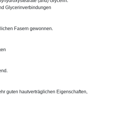
lyhydroxystearate (and) Glycerin:
und Glycerinverbindungen
anzlichen Fasern gewonnen.
gen
end.
sehr guten hautverträglichen Eigenschaften,